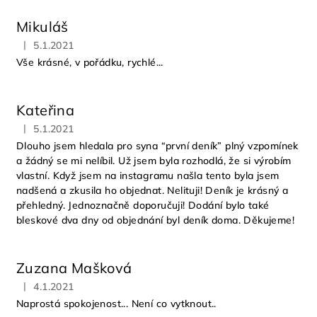
Mikuláš
|
5.1.2021
Hodnocení obchodu je 5 z 5 hvězdiček.
Vše krásné, v pořádku, rychlé...
Kateřina
|
5.1.2021
Hodnocení obchodu je 5 z 5 hvězdiček.
Dlouho jsem hledala pro syna “první deník” plný vzpomínek
a žádný se mi nelíbil. Už jsem byla rozhodlá, že si výrobím
vlastní. Když jsem na instagramu našla tento byla jsem
nadšená a zkusila ho objednat. Nelituji! Deník je krásný a
přehledný. Jednoznačně doporučuji! Dodání bylo také
bleskové dva dny od objednání byl deník doma. Děkujeme!
Zuzana Mašková
|
4.1.2021
Hodnocení obchodu je 5 z 5 hvězdiček.
Naprostá spokojenost... Není co vytknout..