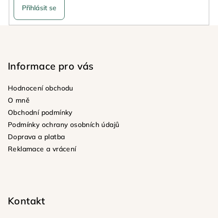
v
Přihlásit se
ý
p
Z
i
á
s
p
u
Informace pro vás
a
t
Hodnocení obchodu
í
O mně
Obchodní podmínky
Podmínky ochrany osobních údajů
Doprava a platba
Reklamace a vrácení
Kontakt