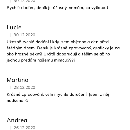
|
30.12.2020
Hodnocení obchodu je 5 z 5 hvězdiček.
Rychlé dodání, deník je úžasný, nemám, co vytknout
Lucie
|
30.12.2020
Hodnocení obchodu je 5 z 5 hvězdiček.
Užasně rychlé dodání i kdy jsem objednala den před
štědrým dnem. Deník je krásně zpravovaný, graficky je na
oko hrozně pěkný! Určitě doporučuji a těším se,až ho
jednou předám našemu mimču!????
Martina
|
28.12.2020
Hodnocení obchodu je 5 z 5 hvězdiček.
Krásné zpracování, velmi rychle doručení. Jsem z něj
nadšená ☺️
Andrea
|
26.12.2020
Hodnocení obchodu je 5 z 5 hvězdiček.