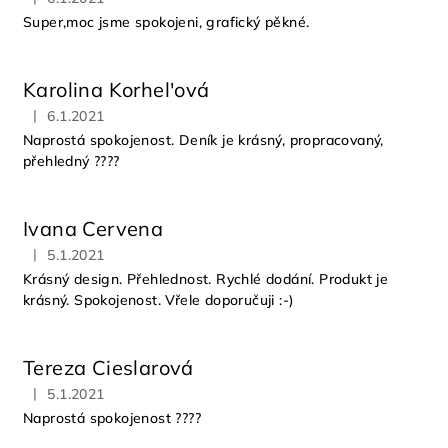
Hodnocení obchodu je 5 z 5 hvězdiček.
Super,moc jsme spokojeni, grafický pěkné.
Karolina Korhel'ová
|
6.1.2021
Hodnocení obchodu je 5 z 5 hvězdiček.
Naprostá spokojenost. Deník je krásný, propracovaný,
přehledný ????
Ivana Cervena
|
5.1.2021
Hodnocení obchodu je 5 z 5 hvězdiček.
Krásný design. Přehlednost. Rychlé dodání. Produkt je
krásný. Spokojenost. Vřele doporučuji :-)
Tereza Cieslarová
|
5.1.2021
Hodnocení obchodu je 5 z 5 hvězdiček.
Naprostá spokojenost ????