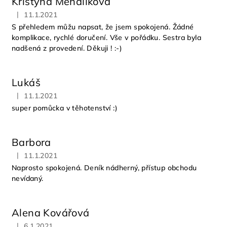
Kristýna Mendlíková
|
11.1.2021
Hodnocení obchodu je 5 z 5 hvězdiček.
S přehledem můžu napsat, že jsem spokojená. Žádné
komplikace, rychlé doručení. Vše v pořádku. Sestra byla
nadšená z provedení. Děkuji ! :-)
Lukáš
|
11.1.2021
Hodnocení obchodu je 5 z 5 hvězdiček.
super pomůcka v těhotenství :)
Barbora
|
11.1.2021
Hodnocení obchodu je 5 z 5 hvězdiček.
Naprosto spokojená. Deník nádherný, přístup obchodu
nevídaný.
Alena Kovářová
|
6.1.2021