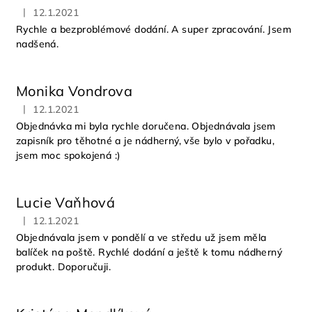
i
|
12.1.2021
Hodnocení obchodu je 5 z 5 hvězdiček.
s
Rychle a bezproblémové dodání. A super zpracování. Jsem
h
nadšená.
o
d
Monika Vondrova
n
|
12.1.2021
Hodnocení obchodu je 5 z 5 hvězdiček.
o
Objednávka mi byla rychle doručena. Objednávala jsem
c
zapisník pro těhotné a je nádherný, vše bylo v pořadku,
jsem moc spokojená :)
e
n
í
Lucie Vaňhová
|
12.1.2021
Hodnocení obchodu je 5 z 5 hvězdiček.
Objednávala jsem v pondělí a ve středu už jsem měla
balíček na poště. Rychlé dodání a ještě k tomu nádherný
produkt. Doporučuji.