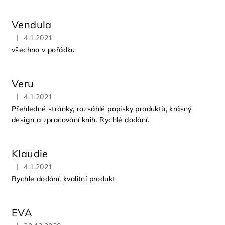
Vendula
|
4.1.2021
Hodnocení obchodu je 5 z 5 hvězdiček.
všechno v pořádku
Veru
|
4.1.2021
Hodnocení obchodu je 5 z 5 hvězdiček.
Přehledné stránky, rozsáhlé popisky produktů, krásný
design a zpracování knih. Rychlé dodání.
Klaudie
|
4.1.2021
Hodnocení obchodu je 5 z 5 hvězdiček.
Rychle dodání, kvalitní produkt
EVA