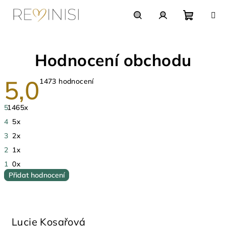
Přejít
na
obsah
Nákupn
Hledat
Přihlášení
Hodnocení obchodu
košík
5,0
Průměrné
1473 hodnocení
hodnocení
obchodu
je
5
1465x
5,0
z
4
5x
5
hvězdiček.
3
2x
2
1x
1
0x
Přidat hodnocení
V
ý
p
Lucie Kosařová