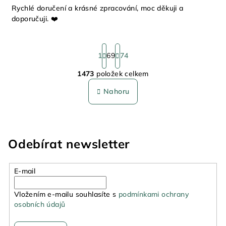
Rychlé doručení a krásné zpracování, moc děkuji a
doporučuji. ❤️
S
t
1
69
74
r
1473
položek celkem
á
O
n
v
Nahoru
k
l
o
á
v
á
d
n
a
Odebírat newsletter
í
c
í
p
E-mail
r
v
Vložením e-mailu souhlasíte s
podmínkami ochrany
osobních údajů
k
y