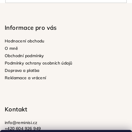
Z
á
p
Informace pro vás
a
t
Hodnocení obchodu
í
O mně
Obchodní podmínky
Podmínky ochrany osobních údajů
Doprava a platba
Reklamace a vrácení
Kontakt
info
@
reminisi.cz
+420 604 926 949