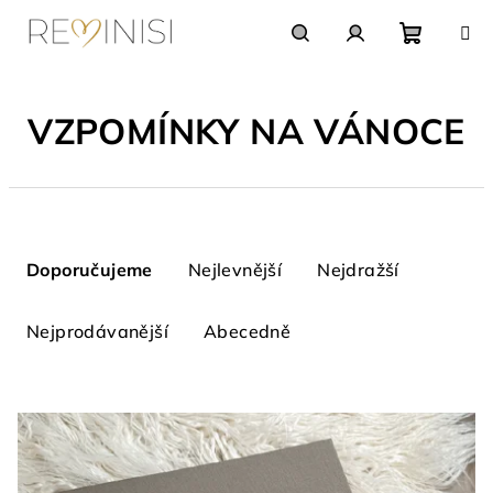
Přejít
na
obsah
Nákupn
Hledat
Přihlášení
VZPOMÍNKY NA VÁNOCE
košík
Ř
a
Doporučujeme
Nejlevnější
Nejdražší
z
e
Nejprodávanější
Abecedně
n
í
V
p
ý
r
p
o