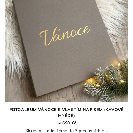
i
d
s
u
p
k
r
t
o
ů
d
u
k
t
ů
FOTOALBUM VÁNOCE S VLASTÍM NÁPISEM (KÁVOVĚ
HNĚDÉ)
690 Kč
od
Skladem - odesíláme do 3 pracovních dní