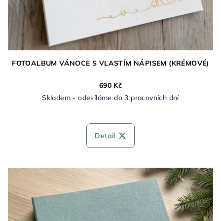
FOTOALBUM VÁNOCE S VLASTÍM NÁPISEM (KRÉMOVÉ)
690 Kč
Skladem - odesíláme do 3 pracovních dní
Průměrné
hodnocení
produktu
Detail
je
5,0
z
5
hvězdiček.