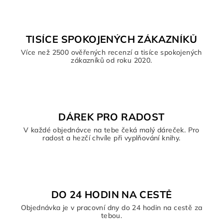
p
i
s
TISÍCE SPOKOJENÝCH ZÁKAZNÍKŮ
u
Více než 2500 ověřených recenzí a tisíce spokojených
zákazníků od roku 2020.
DÁREK PRO RADOST
V každé objednávce na tebe čeká malý dáreček. Pro
radost a hezčí chvíle při vyplňování knihy.
DO 24 HODIN NA CESTĚ
Objednávka je v pracovní dny do 24 hodin na cestě za
tebou.